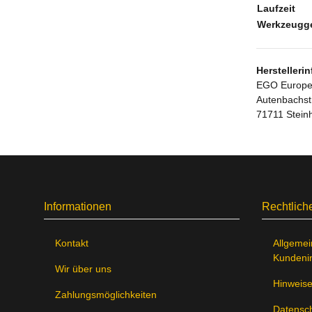
Laufzeit
Werkzeugge
Herstelleri
EGO Europ
Autenbachst
71711 Stein
Informationen
Rechtlich
Kontakt
Allgemei
Kundeni
Wir über uns
Hinweise
Zahlungsmöglichkeiten
Datensch