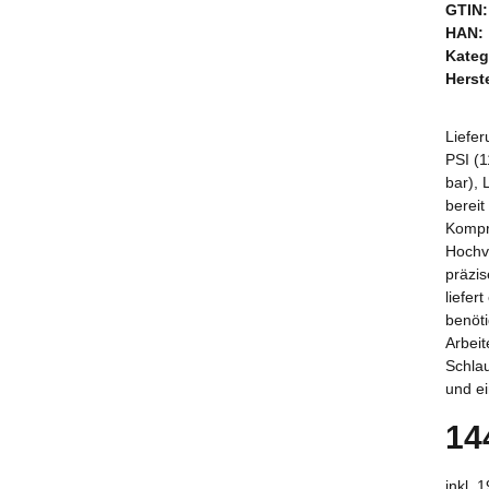
GTIN:
HAN:
Kateg
Herste
Liefe
PSI (
bar),
berei
Kompr
Hochv
präzi
liefer
benöti
Arbeit
Schla
und ei
14
inkl. 