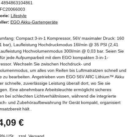
4894863104861
FC20066003
orie:
Lifestyle
ller:
EGO Akku-Gartengeräte
rumfang: Compact 3-in-1 Kompressor, 56V maximaler Druck: 160
11 bar), Laufleistung Hochdruckmodus 16l/min @ 35 PSI (2,41
 Laufleistung Hochvolumenmodus 300l/min @ 0,03 bar. Seien Sie
t für jede Aufpumparbeit mit dem EGO kompakten 3-in-1-
essor. Wechseln Sie zwischen Hochdruck- und
olumenmodus, um alles von Reifen bis Luftmatratzen schnell und
se zu bearbeiten. Angetrieben vom EGO 56V ARC Lithium™ Akku
t er schnelle, zuverlässige Leistung überall dort, wo Sie sie
gen. Eine abnehmbare Arbeitsleuchte ermöglicht sicheres
en bei schlechten Lichtverhältnissen, während die integrierte
uch- und Zubehöraufbewahrung Ihr Gerät kompakt, organisiert
nsatzbereit hält..
4,09 €
19% USt. , zzgl.
Versand