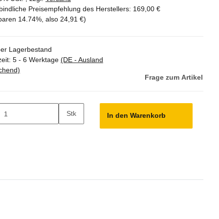
indliche Preisempfehlung des Herstellers
:
169,00 €
sparen
14.74%
, also
24,91 €
)
er Lagerbestand
zeit:
5 - 6 Werktage
(DE - Ausland
chend)
Frage zum Artikel
Stk
In den Warenkorb