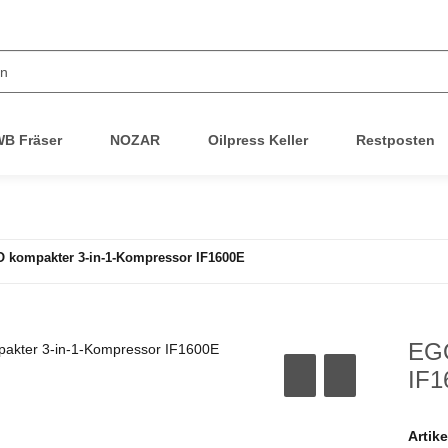
B Fräser
NOZAR
Oilpress Keller
Restposten
 kompakter 3-in-1-Kompressor IF1600E
EGO
IF1
Artik