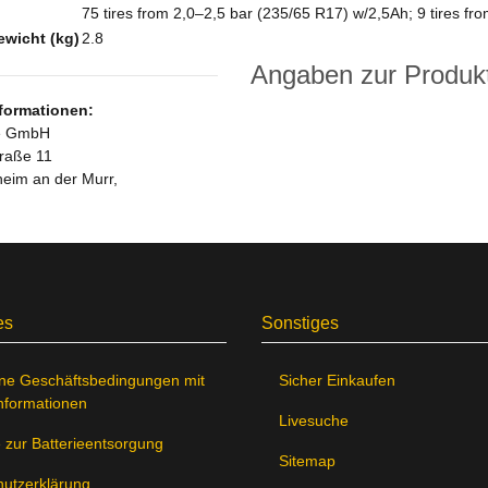
75 tires from 2,0–2,5 bar (235/65 R17) w/2,5Ah; 9 tires fr
wicht (kg)
2.8
Angaben zur Produkt
nformationen:
e GmbH
raße 11
heim an der Murr,
es
Sonstiges
ne Geschäftsbedingungen mit
Sicher Einkaufen
nformationen
Livesuche
 zur Batterieentsorgung
Sitemap
utzerklärung