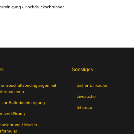
hrreinigung / Hochdruckschrubber
es
Sonstiges
ne Geschäftsbedingungen mit
Sicher Einkaufen
nformationen
Livesuche
 zur Batterieentsorgung
Sitemap
utzerklärung
sbelehrung / Muster-
sformular